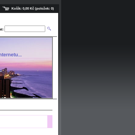
Košík:
0,00 Kč
(položek:
0
)
at:
ternetu...