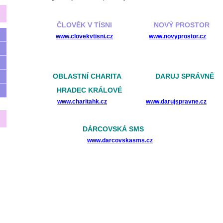
ČLOVĚK V TÍSNI
NOVÝ PROSTOR
www.clovekvtisni.cz
www.novyprostor.cz
OBLASTNÍ CHARITA DARUJ SPRÁVNĚ
HRADEC KRÁLOVÉ
www.charitahk.cz
www.darujspravne.cz
DÁRCOVSKÁ SMS
www.darcovskasms.cz