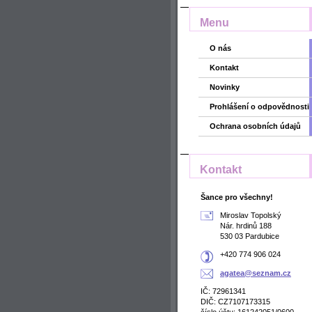
Menu
O nás
Kontakt
Novinky
Prohlášení o odpovědnosti
Ochrana osobních údajů
Kontakt
Šance pro všechny!
Miroslav Topolský
Nár. hrdinů 188
530 03 Pardubice
+420 774 906 024
agatea@s
eznam.cz
IČ: 72961341
DIČ: CZ7107173315
číslo účtu: 161242051/0600