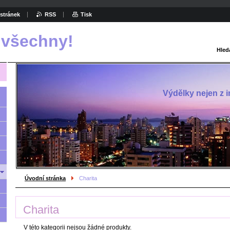
stránek
RSS
Tisk
 všechny!
Hled
Výdělky nejen z in
Úvodní stránka
Charita
Charita
V této kategorii nejsou žádné produkty.