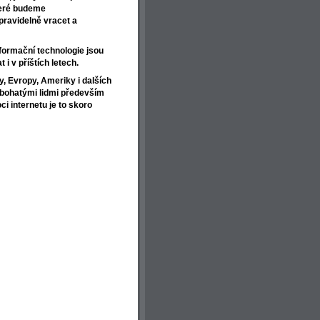
které budeme
pravidelně vracet a
nformační technologie jsou
 i v příštích letech.
, Evropy, Ameriky i dalších
a bohatými lidmi především
ci internetu je to skoro