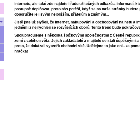
internetu, ale také zde najdete i řadu užitečných odkazů a informací, 
postupně doplňovat, proto nás potěší, když se na naše stránky budete 
doporučíte je i svým nejbližším, přátelům a známým...
Jistě jste už slyšeli, že internet, nakupování a obchodování na netu a i
jedněmi z nejrychleji se rozvíjejících oborů. Tento trend bude pokračovat
Spolupracujeme s několika špičkovými společnostmi z České republiky
zemí z celého světa. Jejich zakladatelé a majitelé se stali úspěšnými 
proto, že dokázali vytvořit obchodní sítě. Udělejme to jako oni - za pomo
hračka!