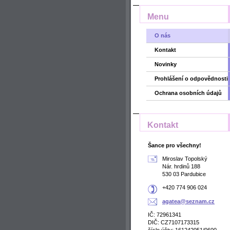
Menu
O nás
Kontakt
Novinky
Prohlášení o odpovědnosti
Ochrana osobních údajů
Kontakt
Šance pro všechny!
Miroslav Topolský
Nár. hrdinů 188
530 03 Pardubice
+420 774 906 024
agatea@s
eznam.cz
IČ: 72961341
DIČ: CZ7107173315
číslo účtu: 161242051/0600