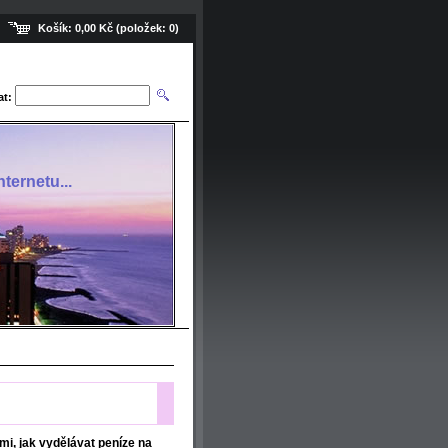
Košík:
0,00 Kč
(položek:
0
)
at:
ternetu...
i, jak vydělávat peníze na