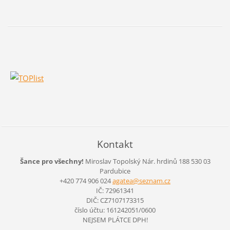
Kontakt
Šance pro všechny!
Miroslav Topolský
Nár. hrdinů 188
530 03
Pardubice
+420 774 906 024
agatea@s
eznam.cz
IČ: 72961341
DIČ: CZ7107173315
číslo účtu: 161242051/0600
NEJSEM PLÁTCE DPH!