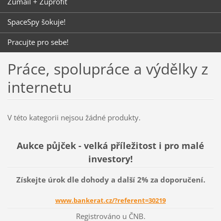
Zumail + Zuprofit
SpaceSpy šokuje!
Pracujte pro sebe!
Práce, spolupráce a výdělky z
internetu
V této kategorii nejsou žádné produkty.
Aukce půjček - velká příležitost i pro malé
investory!
Získejte úrok dle dohody a další 2% za doporučení.
www.bankerat.cz/?referent=30219
Registrováno u ČNB.