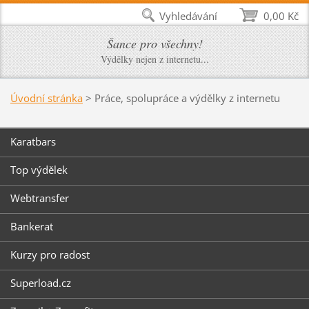
Vyhledávání
0,00 Kč
Šance pro všechny!
Výdělky nejen z internetu...
Úvodní stránka
>
Práce, spolupráce a výdělky z internetu
Karatbars
Top výdělek
Webtransfer
Bankerat
Kurzy pro radost
Superload.cz