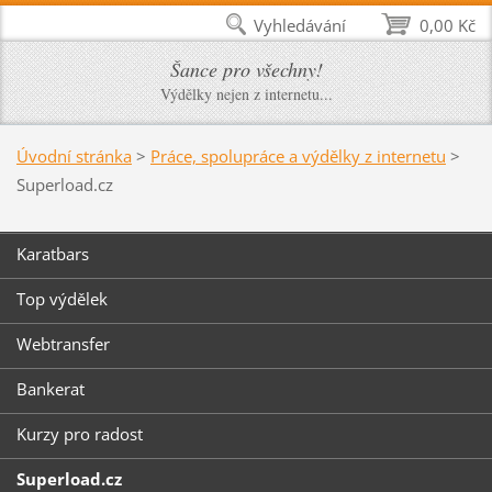
Vyhledávání
0,00 Kč
Šance pro všechny!
Výdělky nejen z internetu...
Úvodní stránka
>
Práce, spolupráce a výdělky z internetu
>
Superload.cz
Karatbars
Top výdělek
Webtransfer
Bankerat
Kurzy pro radost
Superload.cz