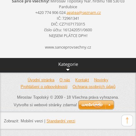
Šance pro všechny!
Miroslav Topolský
Nár. hrdinů 188
530 03
Pardubice
+420 774 906 024
agatea@s
eznam.cz
IČ: 72961341
DIČ: CZ7107173315
číslo účtu: 161242051/0600
NEJSEM PLÁTCE DPH!
www.sanceprovsechny.cz
Kategorie
Úvodní stránka
O nás
Kontakt
Novinky
Prohlášení o odpovědnosti
Ochrana osobních údajů
Miroslav Topolský © 2009 - 18 Všechna práva vyhrazena.
Vytvořte si webové stránky zdarma!
Zobrazit:
Mobilní verzi
|
Standardní verzi