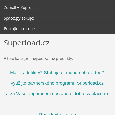
Zumail + Zuprofit
SpaceSpy šokuje!
Pracujte pro sebe!
Superload.cz
V této kategorii nejsou žádné produkty.
Máte rádi filmy? Stahujete hudbu nebo video?
Využijte partnerského programu Superload.cz
a za Vaše doporučení dostanete dobře zaplaceno.
Registrujte se zde: