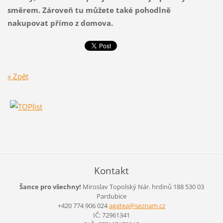
směrem.
Zároveň tu můžete také pohodlně
nakupovat přímo z domova.
« Zpět
Kontakt
Šance pro všechny!
Miroslav Topolský
Nár. hrdinů 188
530 03
Pardubice
+420 774 906 024
agatea@s
eznam.cz
IČ: 72961341