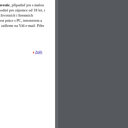
nvestic
, případně jen s malou
odné pro zájemce od 18 let, i
u životních
i firemních
st práce s PC, internetem a
i zašleme na Váš e-mail.
Pište
Zpět