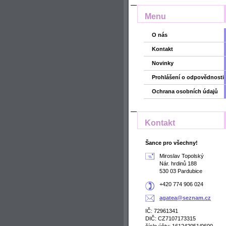
Menu
O nás
Kontakt
Novinky
Prohlášení o odpovědnosti
Ochrana osobních údajů
Kontakt
Šance pro všechny!
Miroslav Topolský
Nár. hrdinů 188
530 03 Pardubice
+420 774 906 024
agatea@s
eznam.cz
IČ: 72961341
DIČ: CZ7107173315
číslo účtu: 161242051/0600