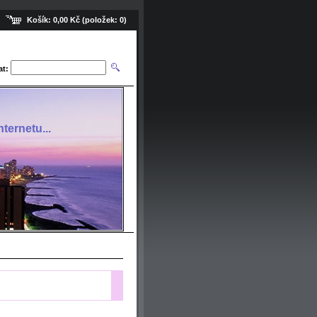
Košík:
0,00 Kč
(položek:
0
)
at:
ternetu...