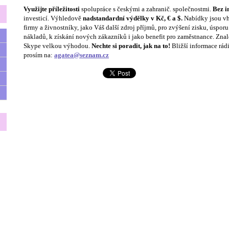
Využijte příležitosti
spolupráce s českými a zahranič.
společnostmi.
Bez i
investicí.
Výhledově
nadstandardní výdělky v Kč,
€
a $.
Nabídky jsou
vh
firmy a živnostníky,
jako Váš
další zdroj příjmů, pro zvýšení zisku, úspor
nákladů, k získání nových zákazníků i jako benefit pro
zaměstnance. Znalo
Skype
velkou
výhodou.
Nechte si poradit, jak na to!
Bližší informace rád
prosím na:
agatea@seznam.cz