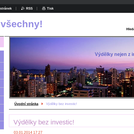
stránek
RSS
Tisk
 všechny!
Hled
Výdělky nejen z in
Úvodní stránka
Výdělky bez investic!
Výdělky bez investic!
03.01.2014 17:27